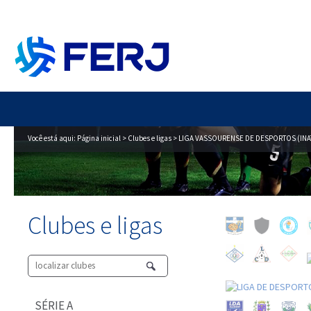
Você está aqui:
Página inicial
>
Clubes e ligas
> LIGA VASSOURENSE DE DESPORTOS (INA
Clubes e ligas
SÉRIE A