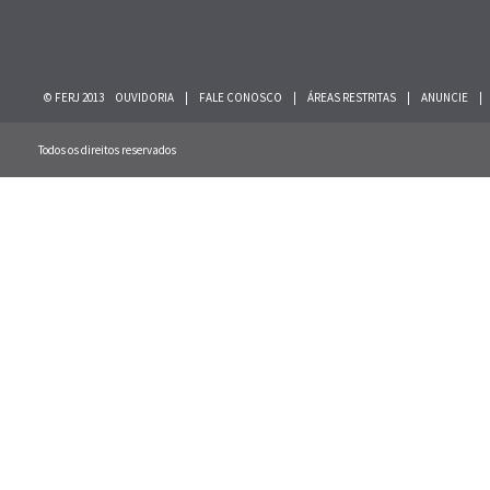
© FERJ 2013
OUVIDORIA
|
FALE CONOSCO
|
ÁREAS RESTRITAS
|
ANUNCIE
|
Todos os direitos reservados