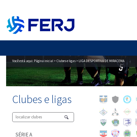
Você está aqui:
Página inicial
>
Clubes e ligas
> LIGA DESPORTIVA DE MIRACEMA
Clubes e ligas
SÉRIE A