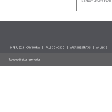
Nenhum Atleta Cada
© FERJ 2013
OUVIDORIA
|
FALE CONOSCO
|
ÁREAS RESTRITAS
|
ANUNCIE
|
Todos os direitos reservados